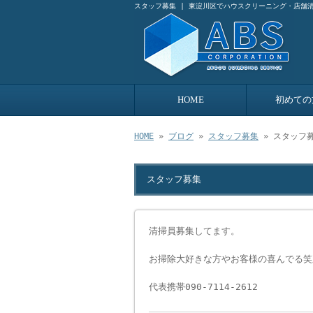
スタッフ募集 | 東淀川区でハウスクリーニング・店舗清
HOME
初めての
HOME
»
ブログ
»
スタッフ募集
» スタッフ
スタッフ募集
清掃員募集してます。
お掃除大好きな方やお客様の喜んでる笑
代表携帯090-7114-2612